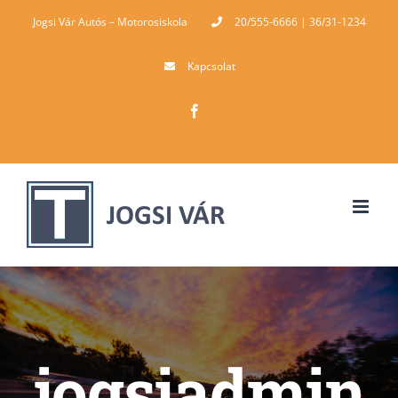
Skip
Jogsi Vár Autós – Motorosiskola
20/555-6666 | 36/31-1234
to
Kapcsolat
content
Facebook
jogsiadmin