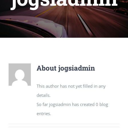
About
jogsiadmin
This author has not yet filled in any
details.
So far jogsiadmin has created 0 blog
entries.