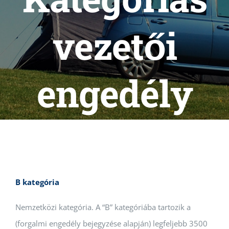
vezetői
engedély
B kategória
Nemzetközi kategória. A “B” kategóriába tartozik a
(forgalmi engedély bejegyzése alapján) legfeljebb 3500