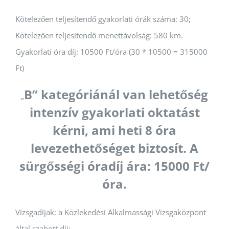
Kötelezően teljesítendő gyakorlati órák száma: 30;
Kötelezően teljesítendő menettávolság: 580 km.
Gyakorlati óra díj: 10500 Ft/óra (30 * 10500 = 315000
Ft)
B” kategóriánál van lehetőség
„
intenzív gyakorlati oktatást
kérni, ami heti 8 óra
levezethetőséget biztosít. A
sürgősségi óradíj ára: 15000 Ft/
óra.
Vizsgadíjak: a Közlekedési Alkalmassági Vizsgaközpont
által szabott díj: