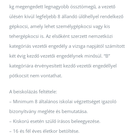
kg megengedett legnagyobb össztömegű, a vezető
ülésén kívül legfeljebb 8 állandó ülőhellyel rendelkező
gépkocsi, amely lehet személygépkocsi vagy kis
tehergépkocsi is. Az elsőként szerzett nemzetközi
kategóriás vezetői engedély a vizsga napjától számított
két évig kezdő vezetői engedélynek minősül. “B”
kategóriára érvényesített kezdő vezetői engedéllyel
pótkocsit nem vontathat.
A beiskolázás feltétele:
– Minimum 8 általános iskolai végzettséget igazoló
bizonyítvány megléte és bemutatása.
– Kiskorú esetén szülő írásos beleegyezése.
– 16 és fél éves életkor betöltése.