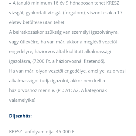
– A tanuló minimum 16 év 9 hónaposan tehet KRESZ
vizsgát, gyakorlati vizsgát (forgalom), viszont csak a 17.
életév betöltése után tehet.
A beiratkozáskor szükség van személyi igazolványra,
vagy útlevélre, ha van már, akkor a meglévő vezetői
engedélyre, háziorvos által kiállított alkalmassági
igazolásra, (7200 Ft. a háziorvosnál fizetendő).
Ha van már, olyan vezetői engedélye, amellyel az orvosi
alkalmasságot tudja igazolni, akkor nem kell a
háziorvoshoz mennie. (Pl.: A1; A2, A kategóriák
valamelyike)
Díjszabás:
KRESZ tanfolyam díja: 45 000 Ft.