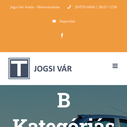
Skip
Jogsi Vár Autós – Motorosiskola
20/555-6666 | 36/31-1234
to
Kapcsolat
content
Facebook
B
Kategóriás