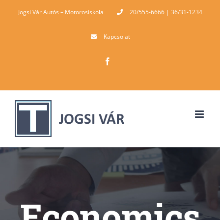
Skip
Jogsi Vár Autós – Motorosiskola
20/555-6666 | 36/31-1234
to
Kapcsolat
content
Facebook
Economics